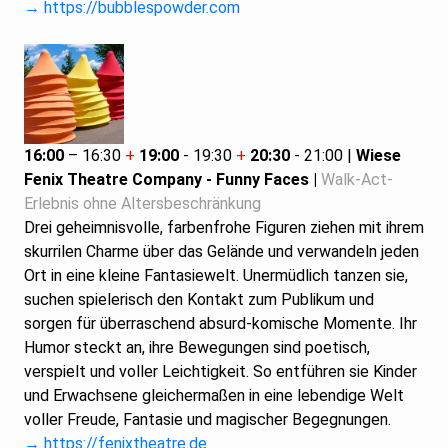
→ https://bubblespowder.com
16:00
– 16:30
+
19:00
- 19:30
+
20:30
- 21:00 |
Wiese
Fenix Theatre Company - Funny Faces |
Walk-Act-
Erlebnis ohne Altersbeschränkung
Drei geheimnisvolle, farbenfrohe Figuren ziehen mit ihrem
skurrilen Charme über das Gelände und verwandeln jeden
Ort in eine kleine Fantasiewelt. Unermüdlich tanzen sie,
suchen spielerisch den Kontakt zum Publikum und
sorgen für überraschend absurd-komische Momente. Ihr
Humor steckt an, ihre Bewegungen sind poetisch,
verspielt und voller Leichtigkeit. So entführen sie Kinder
und Erwachsene gleichermaßen in eine lebendige Welt
voller Freude, Fantasie und magischer Begegnungen.
→ https://fenixtheatre.de