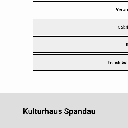
Veran
Galer
Th
Freilichtbü
Kulturhaus Spandau