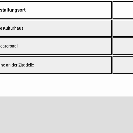
staltungsort
ie Kulturhaus
eatersaal
hne an der Zitadelle