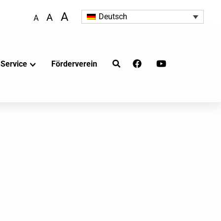
A
A
Deutsch
A
Service
Förderverein