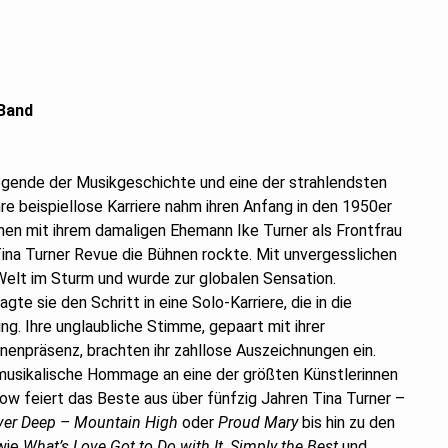
 Band
Legende der Musikgeschichte und eine der strahlendsten
hre beispiellose Karriere nahm ihren Anfang in den 1950er
men mit ihrem damaligen Ehemann Ike Turner als Frontfrau
Tina Turner Revue die Bühnen rockte. Mit unvergesslichen
 Welt im Sturm und wurde zur globalen Sensation.
gte sie den Schritt in eine Solo-Karriere, die in die
ng. Ihre unglaubliche Stimme, gepaart mit ihrer
enpräsenz, brachten ihr zahllose Auszeichnungen ein.
e musikalische Hommage an eine der größten Künstlerinnen
how feiert das Beste aus über fünfzig Jahren Tina Turner –
ver Deep – Mountain High
oder
Proud Mary
bis hin zu den
 wie
What’s Love Got to Do with It
,
Simply the Best
und