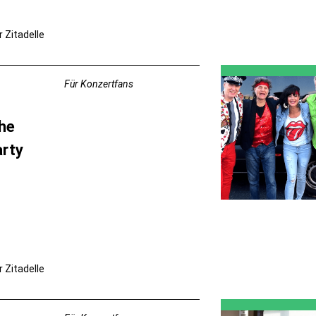
r Zitadelle
Für Konzertfans
he
arty
r Zitadelle