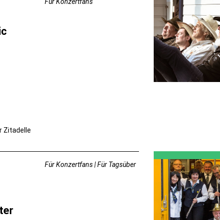
Für Konzertfans
ic
r Zitadelle
Für Konzertfans | Für Tagsüber
ter