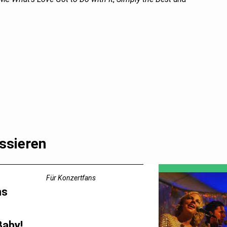
ssieren
Für Konzertfans
ms
Baby!