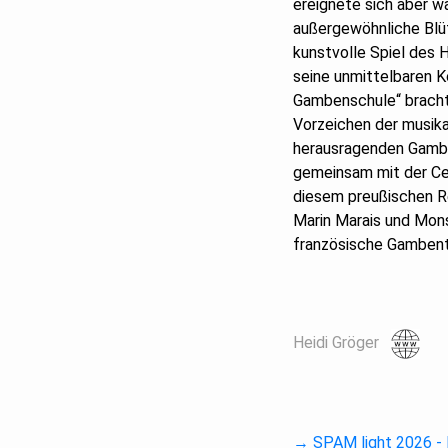
ereignete sich aber w
außergewöhnliche Blü
kunstvolle Spiel des 
seine unmittelbaren Ko
Gambenschule“ bracht
Vorzeichen der musika
herausragenden Gambis
gemeinsam mit der Cem
diesem preußischen Re
Marin Marais und Mons
französische Gambentr
Heidi Gröger
→ SPAM light 2026 -