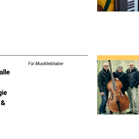
Für Musikliebhaber
lle
ie
 &