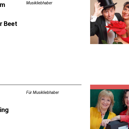
Musikliebhaber
um
r Beet
Für Musikliebhaber
ing