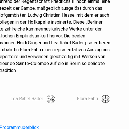
ährend der Regentschaft Friedrichs II. noch einmal eine
tezeit der Gambe, maßgeblich ausgelöst durch das
Hofgambisten Ludwig Christian Hesse, mit dem er auch
llegen in der Hofkapelle inspirierte. Diese „Berliner
e zahlreiche kammermusikalische Werke unter den
lischen Empfindsamkeit hervor. Die beiden
tinnen Heidi Gröger und Lea Rahel Bader präsentieren
balistin Flóra Fábri einen repräsentativen Auszug aus
pertoire und verweisen gleichzeitig mit Werken von
ieur de Sainte-Colombe auf die in Berlin so beliebte
adition.
Lea Rahel Bader
Flóra Fábri
 Programmüberblick