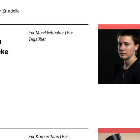
r Zitadelle
Für Musikliebhaber | Für
Tagsüber
h
cke
Für Konzertfans | Für