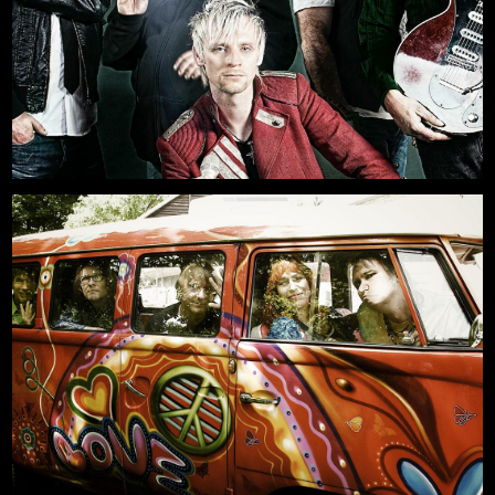
11.09.2026, 20:00
Mehr
Freilichtbühne an der Zitadelle
-AUSVERKAUFT-
Mehr
21.08.2026, 19:00
Freilichtbühne an der Zitadelle