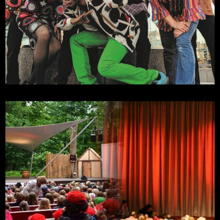
Soul for Christmas
Mehr
29.11.2026, 18:00
Zitadelle
09.08.2026, 16:30
Mehr
Freilichtbühne an der Zitadelle