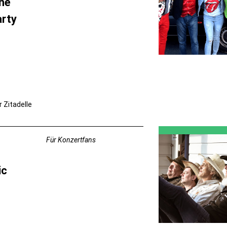
he
arty
r Zitadelle
Für Konzertfans
ic