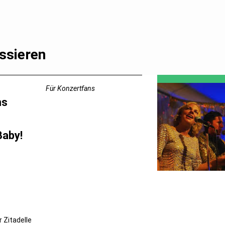
ssieren
Für Konzertfans
ms
Baby!
r Zitadelle