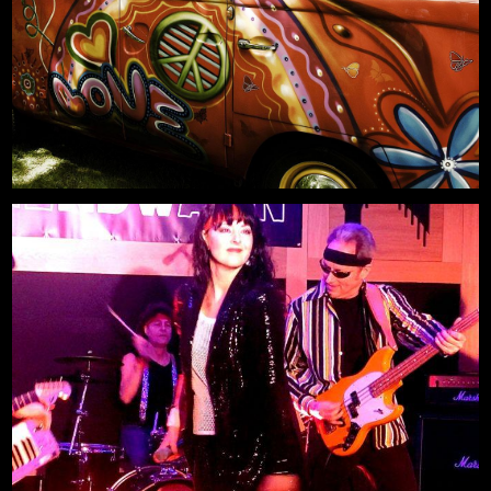
-AUSVERKAUFT-
Mehr
21.08.2026, 19:00
Freilichtbühne an der Zitadelle
Neue Deutsche Welle LIVE Party
Mehr
14.08.2026, 20:00