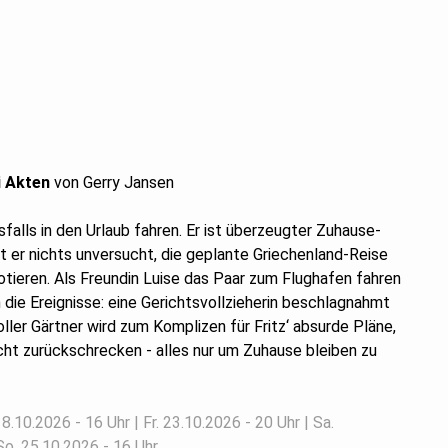
i Akten
von Gerry Jansen
esfalls in den Urlaub fahren. Er ist überzeugter Zuhause-
st er nichts unversucht, die geplante Griechenland-Reise
otieren. Als Freundin Luise das Paar zum Flughafen fahren
h die Ereignisse: eine Gerichtsvollzieherin beschlagnahmt
toller Gärtner wird zum Komplizen für Fritz‘ absurde Pläne,
icht zurückschrecken - alles nur um Zuhause bleiben zu
8.10.2026 - 16 Uhr | Fr. 23.10.2026 - 20 Uhr | Sa.
So. 25.10.2026 - 16 Uhr