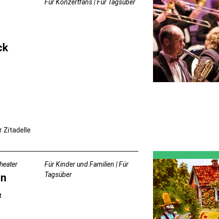
Für Konzertfans | Für Tagsüber
ck
r Zitadelle
Theater
Für Kinder und Familien | Für
Tagsüber
on
&