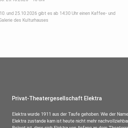
0. und 25.10.2026 gibt es ab 14:30 Uhr einen Kaffee- und
Galerie des Kulturhauses
Privat-Theatergesellschaft Elektra
Elektra wurde 1911 aus der Taufe gehoben. Wie der Nam
Elektra zustande kam ist heute nicht mehr nachvollziehbar
Belegt ist, dass sich Elektra von Anfang an dem Theaters