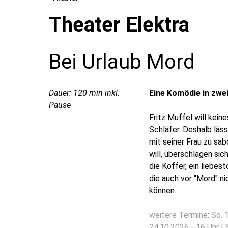
Theater Elektra
Bei Urlaub Mord
Dauer: 120 min inkl.
Eine Komödie in zwe
Pause
Fritz Muffel will kein
Schläfer. Deshalb läs
mit seiner Frau zu sab
will, überschlagen sic
die Koffer, ein liebes
die auch vor "Mord" n
können.
weitere Termine: So. 1
24.10.2026 - 16 Uhr | 