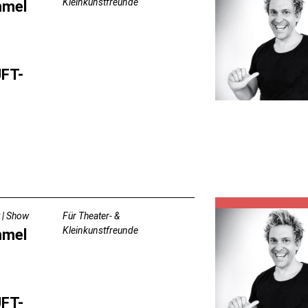
Kleinkunstfreunde
mmel
FT-
 | Show
Für Theater- &
Kleinkunstfreunde
mmel
FT-